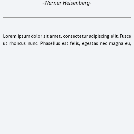
-Werner Heisenberg-
Lorem ipsum dolor sit amet, consectetur adipiscing elit. Fusce
ut rhoncus nunc. Phasellus est felis, egestas nec magna eu,
ultrices venenatis enim. Nulla ut ex porttitor, tincidunt nisi
vitae, ullamcorper nunc. Ut non nisi velit. Aliquam erat
volutpat. Sed bibendum sagittis dignissim. Ut vel tempus erat.
Vestibulum ante ipsum primis in faucibus orci luctus et ultrices
posuere cubilia curae; Nulla sagittis, nunc id efficitur sodales,
est mi hendrerit mi, sed blandit diam magna at mi. Donec nec
libero auctor, tincidunt lectus vitae, tempus dui. Sed dapibus
metus eget urna fermentum scelerisque. Proin non felis
interdum, maximus augue quis, volutpat orci. Donec at augue
nisi.
Vivamus ligula augue, commodo a ligula a, pharetra venenatis
ipsum. Proin sed fermentum ligula. Morbi vitae pretium